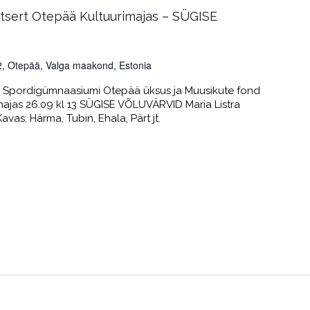
tsert Otepää Kultuurimajas – SÜGISE
 2, Otepää, Valga maakond, Estonia
e Spordigümnaasiumi Otepää üksus ja Muusikute fond
majas 26.09 kl 13 SÜGISE VÕLUVÄRVID Maria Listra
avas: Härma, Tubin, Ehala, Pärt jt.