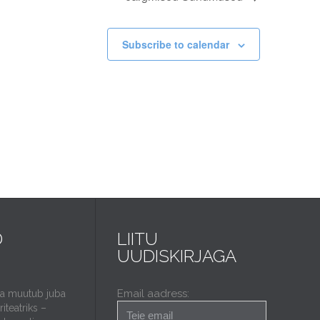
Subscribe to calendar
D
LIITU
UUDISKIRJAGA
Email aadress:
da muutub juba
iteatriks –