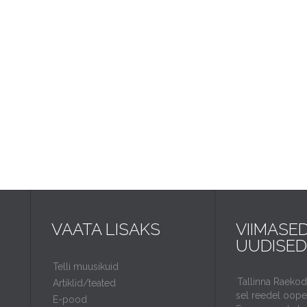
VAATA LISAKS
VIIMASE
UUDISED
Telli muusikuid
Tallinna Raeko
Artiklid/teated
sel reedel ooper
E-pood