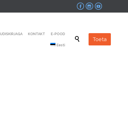



Skip
UUDISKIRJAGA
KONTAKT
E-POOD
to

Toeta
content
Eesti