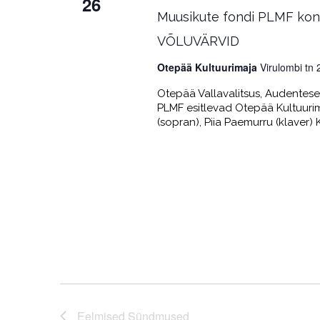
26
Muusikute fondi PLMF kon
VÕLUVÄRVID
Otepää Kultuurimaja
Virulombi tn
Otepää Vallavalitsus, Audentes
PLMF esitlevad Otepää Kultuuri
(sopran), Piia Paemurru (klaver) K
Eelmised
Sündmused