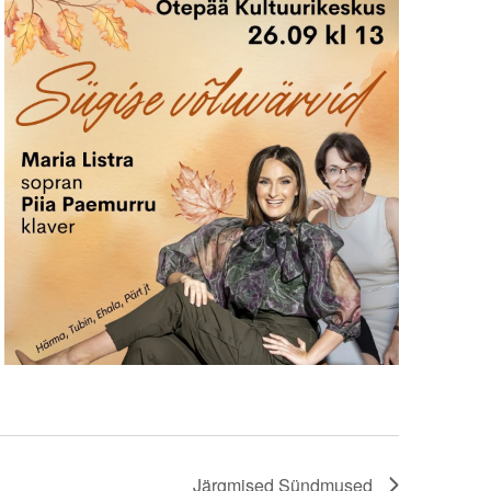
Järgmised
Sündmused