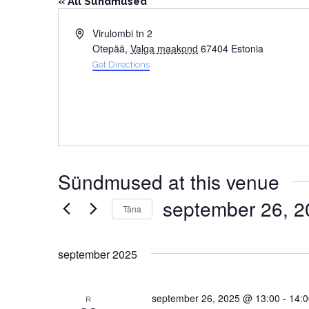
« All Sündmused
Address
Virulombi tn 2
Otepää
,
Valga maakond
67404
Estonia
Get Directions
Sündmused at this venue
september 26, 2
Täna
Select
date.
september 2025
september 26, 2025 @ 13:00
-
14:0
R