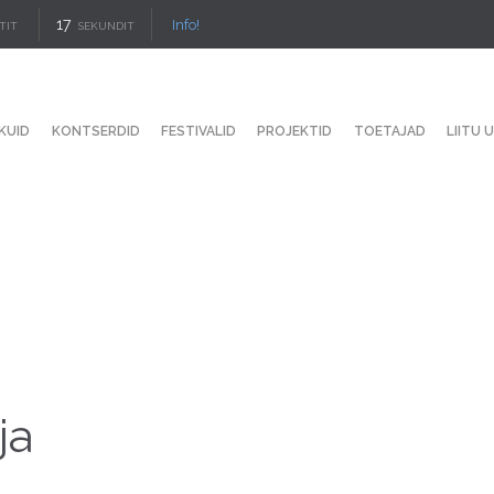
16
Info!
TIT
SEKUNDIT
KUID
KONTSERDID
FESTIVALID
PROJEKTID
TOETAJAD
LIITU 
ja