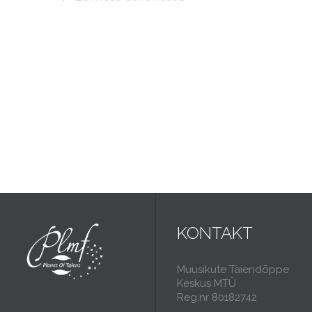
KONTAKT
Muusikute Täiendõppe
Keskus MTÜ
Reg.nr 80182742