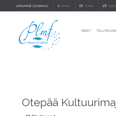
0
18
48
JÄRGMINE SÜNDMUS:
PÄEVA
TUNDI
MINU
MEIST
TELLI MUUSI
Otepää Kultuurima