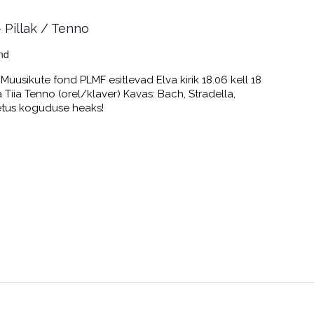
– Pillak / Tenno
nd
Muusikute fond PLMF esitlevad Elva kirik 18.06 kell 18
 Tiia Tenno (orel/klaver) Kavas: Bach, Stradella,
etus koguduse heaks!