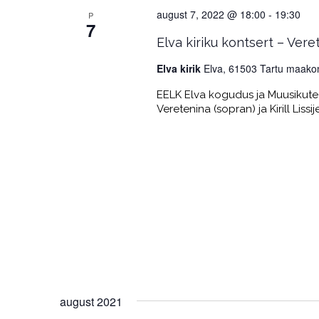
august 7, 2022 @ 18:00
-
19:30
P
7
Elva kiriku kontsert – Vere
Elva kirik
Elva, 61503 Tartu maako
EELK Elva kogudus ja Muusikute f
Veretenina (sopran) ja Kirill Liss
august 2021