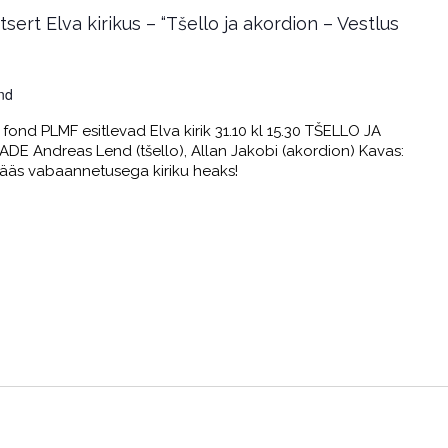
ert Elva kirikus – “Tšello ja akordion – Vestlus
nd
ond PLMF esitlevad Elva kirik 31.10 kl 15.30 TŠELLO JA
 Andreas Lend (tšello), Allan Jakobi (akordion) Kavas:
sepääs vabaannetusega kiriku heaks!