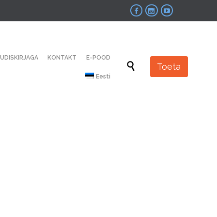



Skip
UUDISKIRJAGA
KONTAKT
E-POOD
to

Toeta
content
Eesti