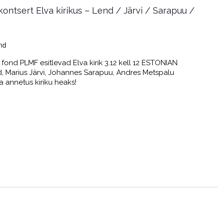
kontsert Elva kirikus – Lend / Järvi / Sarapuu /
nd
fond PLMF esitlevad Elva kirik 3.12 kell 12 ESTONIAN
Marius Järvi, Johannes Sarapuu, Andres Metspalu
ba annetus kiriku heaks!