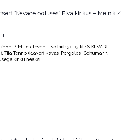
sert “Kevade ootuses” Elva kirikus – Melnik /
nd
fond PLMF esitlevad Elva kirik 30.03 kl 16 KEVADE
 Tiia Tenno (klaver) Kavas: Pergolesi, Schumann,
usega kiriku heaks!