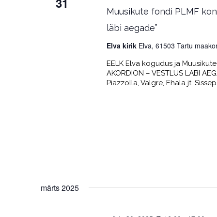
31
Muusikute fondi PLMF konts
läbi aegade”
Elva kirik
Elva, 61503 Tartu maako
EELK Elva kogudus ja Muusikute f
AKORDION – VESTLUS LÄBI AEGADE
Piazzolla, Valgre, Ehala jt. Sis
märts 2025