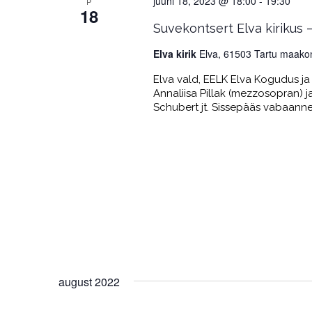
juuni 18, 2023 @ 18:00
-
19:30
P
18
Suvekontsert Elva kirikus 
Elva kirik
Elva, 61503 Tartu maako
Elva vald, EELK Elva Kogudus ja 
Annaliisa Pillak (mezzosopran) ja
Schubert jt. Sissepääs vabaann
august 2022