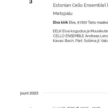
3
Estonian Cello Ensemble’i 
Metspalu
Elva kirik
Elva, 61503 Tartu maako
EELK Elva kogudus ja Muusikute 
CELLO ENSEMBLE Andreas Lend, 
Kavas: Bach, Pärt, Sollima jt. Va
juuni 2023