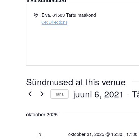
« All Sündmused
Address
Elva, 61503 Tartu maakond
Get Directions
Sündmused at this venue
juuni 6, 2021
 - 
T
Täna
Select
date.
oktoober 2025
oktoober 31, 2025 @ 15:30
-
17:30
R