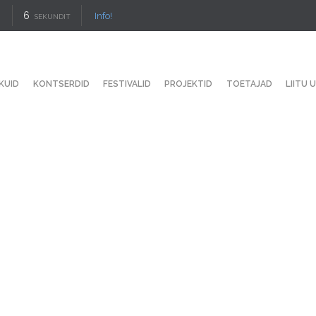
5
Info!
SEKUNDIT
KUID
KONTSERDID
FESTIVALID
PROJEKTID
TOETAJAD
LIITU 