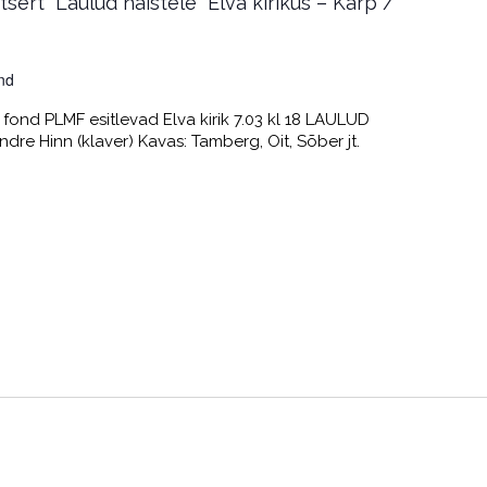
ert “Laulud naistele” Elva kirikus – Karp /
nd
fond PLMF esitlevad Elva kirik 7.03 kl 18 LAULUD
dre Hinn (klaver) Kavas: Tamberg, Oit, Sõber jt.