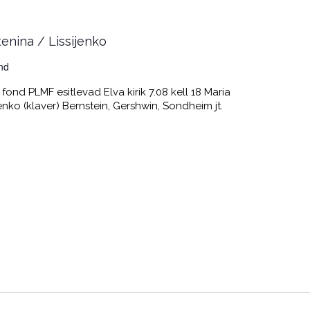
tenina / Lissijenko
nd
ond PLMF esitlevad Elva kirik 7.08 kell 18 Maria
ijenko (klaver) Bernstein, Gershwin, Sondheim jt.