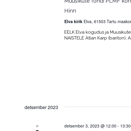
Muusikute fondi PLMF konts
Hinn
Elva kirik
Elva, 61503 Tartu maako
EELK Elva kogudus ja Muusikute 
NAISTELE Atlan Karp (bariton), An
detsember 2023
detsember 3, 2023 @ 12:00
-
13:30
P