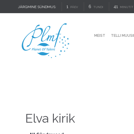
1
6
41
JÄRGMINE SÜNDMUS:
PÄEV
TUNDI
MINUTIT
MEIST
TELLI MUUSI
Elva kirik