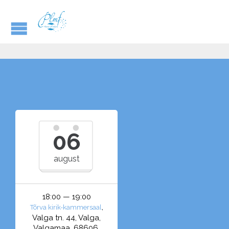
06
august
18:00 — 19:00
,
Tõrva kirik-kammersaal
Valga tn. 44, Valga,
Valgamaa, 68606,