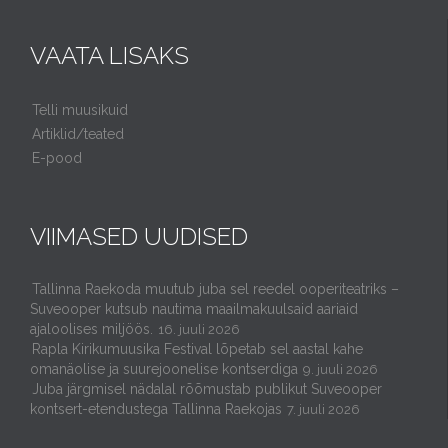
VAATA LISAKS
Telli muusikuid
Artiklid/teated
E-pood
VIIMASED UUDISED
Tallinna Raekoda muutub juba sel reedel ooperiteatriks –
Suveooper kutsub nautima maailmakuulsaid aariaid
ajaloolises miljöös.
16. juuli 2026
Rapla Kirikumuusika Festival lõpetab sel aastal kahe
omanäolise ja suurejoonelise kontserdiga
9. juuli 2026
Juba järgmisel nädalal rõõmustab publikut Suveooper
kontsert-etendustega Tallinna Raekojas
7. juuli 2026