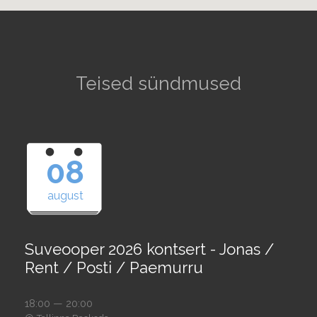
Teised sündmused
08
august
Suveooper 2026 kontsert - Jonas /
Rent / Posti / Paemurru
18:00 — 20:00