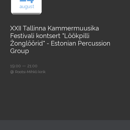
august
XXII Tallinna Kammermuusika
Festivali kontsert "Löökpilli
Žonglöörid" - Estonian Percussion
Group
19:00 — 21:00
@
Rootsi-Mihkli kirik