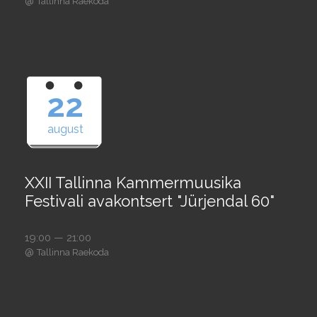
@
Tallinna Raekoda
22
august
XXII Tallinna Kammermuusika
Festivali avakontsert "Jürjendal 60"
19:00 — 21:00
@
Tallinna Raekoda