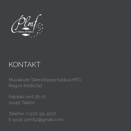
KONTAKT
Muusikute Täiendõppe Keskus MTÜ
Reg.nr 80182742
Paldiski mnt 26-17,
10149 Tallinn
Telefon: (+372) 511 4077
E-post: plmf12@gmail.com