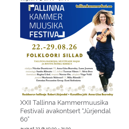
XXII Tallinna Kammermuusika
Festivali avakontsert “Jürjendal
60”
august 22 @ 19:00
-
21:00