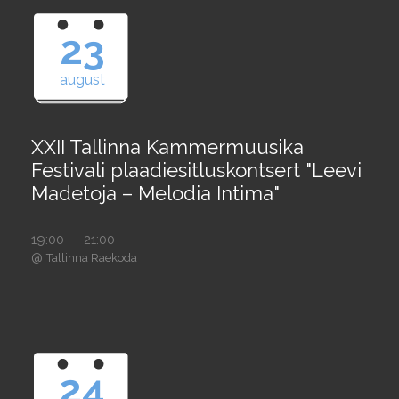
23
august
XXII Tallinna Kammermuusika
Festivali plaadiesitluskontsert "Leevi
Madetoja – Melodia Intima"
19:00 — 21:00
@
Tallinna Raekoda
24