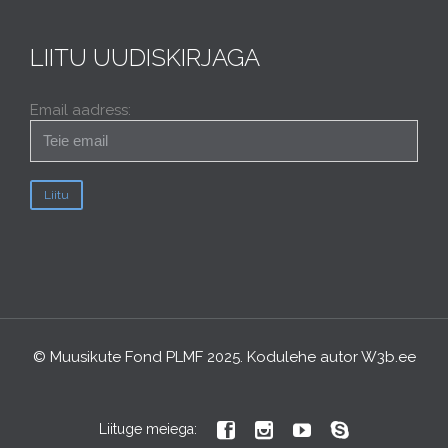
LIITU UUDISKIRJAGA
Email aadress:
© Muusikute Fond PLMF 2025. Kodulehe autor
W3b.ee




Liituge meiega: