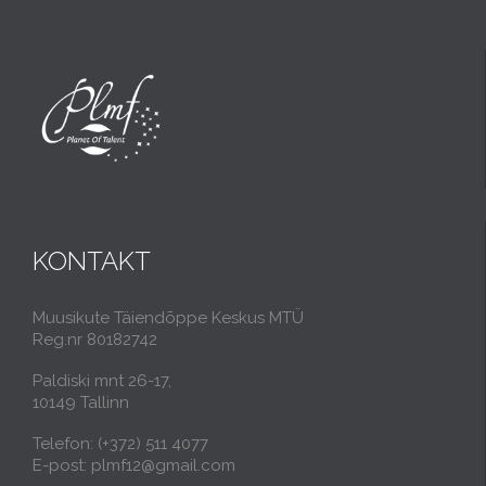
KONTAKT
Muusikute Täiendõppe Keskus MTÜ
Reg.nr 80182742
Paldiski mnt 26-17,
10149 Tallinn
Telefon: (+372) 511 4077
E-post: plmf12@gmail.com