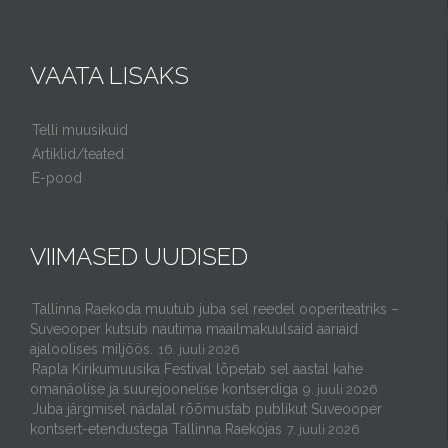
VAATA LISAKS
Telli muusikuid
Artiklid/teated
E-pood
VIIMASED UUDISED
Tallinna Raekoda muutub juba sel reedel ooperiteatriks –
Suveooper kutsub nautima maailmakuulsaid aariaid
ajaloolises miljöös.
16. juuli 2026
Rapla Kirikumuusika Festival lõpetab sel aastal kahe
omanäolise ja suurejoonelise kontserdiga
9. juuli 2026
Juba järgmisel nädalal rõõmustab publikut Suveooper
kontsert-etendustega Tallinna Raekojas
7. juuli 2026