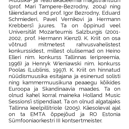
Muusika- ja Teatriakadeemia magistrantuuri
(prof. Mari Tampere-Bezrodny, 2004) ning
täiendanud end prof. Igor Bezrodny, Eduard
Schmiederi, Pavel Vernikovi ja Hermann
Krebbers’i juures. Ta on õppinud veel
Universität Mozarteumis Salzburgis (2001-
2002, prof. Hermann Kienzl). K. Kriit on osa
võtnud mitmetest rahvusvahelistest
konkurssidest, millest olulisemad on Heino
Elleri nim. konkurss Tallinnas (eripreemia,
1996) ja Henryk Wieniawski nim. konkurss
Poolas (Lublinis, 1997). K. Kriit on hinnatud
nüüdismuusika esitajana ja esinenud solisti
ning kammermuusikuna peaaegu kõikides
Euroopa ja Skandinaavia maades. Ta on
olnud kahel korral maineka Holland Music
Sessions’i stipendiaat. Ta on olnud algatajaks
Tallinna keelpillitriole (2005). Käesoleval ajal
on ta EMTA õppejõud ja RO Estonia
Sümfooniaorkestri III kontsertmeister.