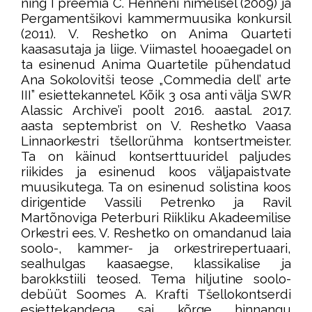
ning I preemia C. Henneni nimelisel (2009) ja
Pergamentšikovi kammermuusika konkursil
(2011). V. Reshetko on Anima Quarteti
kaasasutaja ja liige. Viimastel hooaegadel on
ta esinenud Anima Quartetile pühendatud
Ana Sokolovitši teose „Commedia dell’ arte
III” esiettekannetel. Kõik 3 osa anti välja SWR
Alassic Archive’i poolt 2016. aastal. 2017.
aasta septembrist on V. Reshetko Vaasa
Linnaorkestri tšellorühma kontsertmeister.
Ta on käinud kontserttuuridel paljudes
riikides ja esinenud koos väljapaistvate
muusikutega. Ta on esinenud solistina koos
dirigentide Vassili Petrenko ja Ravil
Martõnoviga Peterburi Riikliku Akadeemilise
Orkestri ees. V. Reshetko on omandanud laia
soolo-, kammer- ja orkestrirepertuaari,
sealhulgas kaasaegse, klassikalise ja
barokkstiili teosed. Tema hiljutine soolo-
debüüt Soomes A. Krafti Tšellokontserdi
esiettekandega sai kõrge hinnangu