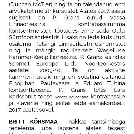
(Duncan McTier) ning ta on täiendanud end
arvukatel meistrikursustel. Alates 2017. aasta
sügisest on P. Grans olnud Vaasa
Linnaorkestris kontrabassirühma
kontsertmeister, töötades enne seda Oulu
Sümfooniaorkestris. Lisaks on teda kutsutud
osalema Helsingi Linnaorkestri esinemistel
ning ta mängib regulaarselt Wegeliuse
Kammer-Keelpilliorkestris. P. Grans esindas
Soomet Euroopa Liidu Noorteorkestris
aastatel 2009-10. Ta on aktiivne
kammermuusik ning on solistina esitanud
Einojuhani Rautavaara ja Eduard Tubina
kontsertteoseid. P. Grans tellis Lars
Karlssonilt teose
kontrabassile
Sonata da camera
ja klaverile ning esitas seda esmakordselt
2017. aastal suvel.
BRITT KÕRSMAA
hakkas tantsimisega
tegelema juba lapsena, alates teisest