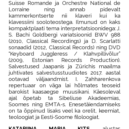
Suisse Romande ja Orchestre National de
Lorraine ning annab pidevalt
kammerkontserte nii klaveri kui ka
klavessiini sooloteostega. Ilmunud on kaks
kompaktplaati tema interpretatsioonidega: J.
S. Bachi Goldbergi variatsioonid BWV 988
(2010, Classical Recordings) ja D. Scarlatti
sonaadid (2012, Classical Records) ning DVD
“Keyboard Juggleress / Klahvpillivõlur”
(2009, Estonian Records Production).
Salvestused Jaapanis ja Zürichis maailma
juhtivates salvestusstuudiotes 2017. aastal
ootavad väljaandmist. I. Zahharenkova
repertuaar on väga lai hõlmates teoseid
barokist kaasaegse muusikani. Käesoleval
ajal õpetab ta Sibeliuse Akadeemias,
Soomes ning EMTA-s. Enesetäiendamiseks
on ta õppinud lisaks veel ka orelit, keemiat,
teoloogiat ja Eesti-Soome filoloogiat.
KATARIINA MARIA KITS
alustas