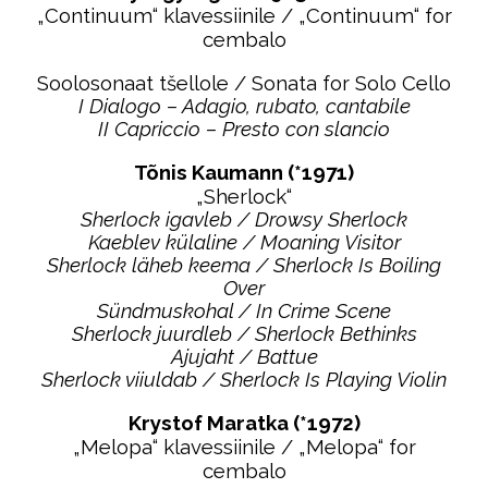
„Continuum“ klavessiinile / „Continuum“ for
cembalo
Soolosonaat tšellole / Sonata for Solo Cello
I Dialogo – Adagio, rubato, cantabile
II Capriccio – Presto con slancio
Tõnis Kaumann (*1971)
„Sherlock“
Sherlock igavleb / Drowsy Sherlock
Kaeblev külaline / Moaning Visitor
Sherlock läheb keema / Sherlock Is Boiling
Over
Sündmuskohal / In Crime Scene
Sherlock juurdleb / Sherlock Bethinks
Ajujaht / Battue
Sherlock viiuldab / Sherlock Is Playing Violin
Krystof Maratka (*1972)
„Melopa“ klavessiinile / „Melopa“ for
cembalo