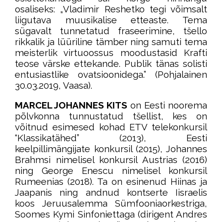
osaliseks: „Vladimir Reshetko tegi võimsalt
liigutava muusikalise etteaste. Tema
sügavalt tunnetatud fraseerimine, tšello
rikkalik ja lüüriline tämber ning samuti tema
meisterlik virtuoossus moodustasid Krafti
teose värske ettekande. Publik tänas solisti
entusiastlike ovatsioonidega.” (Pohjalainen
30.03.2019, Vaasa).
MARCEL JOHANNES KITS
on Eesti noorema
põlvkonna tunnustatud tšellist, kes on
võitnud esimesed kohad ETV telekonkursil
“Klassikatähed” (2013), Eesti
keelpillimängijate konkursil (2015), Johannes
Brahmsi nimelisel konkursil Austrias (2016)
ning George Enescu nimelisel konkursil
Rumeenias (2018). Ta on esinenud Hiinas ja
Jaapanis ning andnud kontserte Iisraelis
koos Jeruusalemma Sümfooniaorkestriga,
Soomes Kymi Sinfoniettaga (dirigent Andres