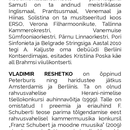
Samuti on ta andnud meistriklasse
Inglismaal, Prantsusmaal, Venemaal ja
Hiinas. Solistina on ta musitseeritud koos
ERSO, Verona Filharmoonikute, Tallinna
Kammerokrestri, Vanemuise
Sümfooniaorkestri, Pärnu Linnaorkestri, Pori
Sinfonieta ja Belgrade Stringsiga. Aastal 2010
tegi A. Kaljuste oma debüüdi Berliini
Kontserdimajas, esitades Kristiina Poska käe
all Brahmsi viiulikontserti.
VLADIMIR RESHETKO
on õppinud
Peterburis ning haridustee jätkus
Amsterdamis ja Berliinis. Ta on olnud
rahvusvahelise Herani-nimelise
tšellokonkursi auhinnavõitja (1999). Talle on
omistatud I preemia ja eriauhind F.
Schuberti teose parima tõlgendamise eest
rahvusvahelisel kammermuusika konkursil
„Franz Schubert ja moodne muusika” (2009)