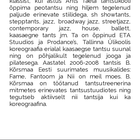
klassist, kui astus Ants Taela tantsukooli
õppima peotantsu ning hiljem tegelenud
paljude erinevate stiilidega, sh showtants,
stepptants, jazz, broadway jazz, streetjazz,
contemporary jazz, house, ballett,
kaasaegne tants jm. Ta on õppinud ETA
Stuudios ja Prodance’s, Tallinna Ülikoolis
koreograafia erialal kaasaegse tantsu suunal
ning on põhjalikult tegelenud jooga ja
pilatesega. Aastatel 2006-2008 tantsis B.
Kõrsmaa Eesti suurimates muusikalides:
Fame, Fantoom ja Nii on meil moes. B.
Kõrsmaa on töötanud tantsutreenerina
mitmetes erinevates tantsustuudiotes ning
tegutseb aktiivselt nii tantsija kui ka
koreograafina.