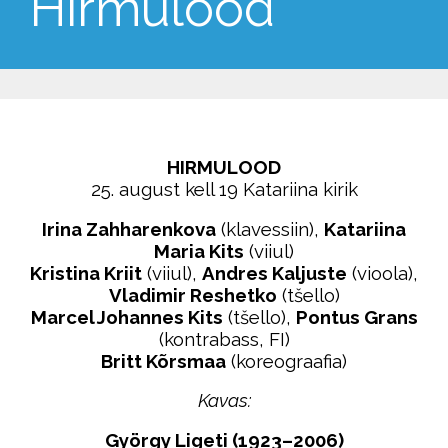
Hirmulood
HIRMULOOD
25. august kell 19 Katariina kirik
Irina Zahharenkova
(klavessiin),
Katariina
Maria Kits
(viiul)
Kristina Kriit
(viiul),
Andres Kaljuste
(vioola),
Vladimir Reshetko
(tšello)
Marcel Johannes Kits
(tšello),
Pontus Grans
(kontrabass, FI)
Britt Kõrsmaa
(koreograafia)
Kavas:
György Ligeti (1923–2006)