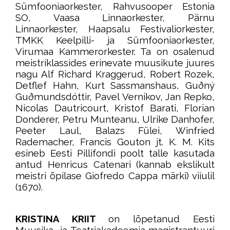
Sümfooniaorkester, Rahvusooper Estonia
SO, Vaasa Linnaorkester, Pärnu
Linnaorkester, Haapsalu Festivaliorkester,
TMKK Keelpilli- ja Sümfooniaorkester,
Virumaa Kammerorkester. Ta on osalenud
meistriklassides erinevate muusikute juures
nagu Alf Richard Kraggerud, Robert Rozek,
Detflef Hahn, Kurt Sassmanshaus, Guðný
Guðmundsdóttir, Pavel Vernikov, Jan Repko,
Nicolas Dautricourt, Kristof Barati, Florian
Donderer, Petru Munteanu, Ulrike Danhofer,
Peeter Laul, Balazs Fülei, Winfried
Rademacher, Francis Gouton jt. K. M. Kits
esineb Eesti Pillifondi poolt talle kasutada
antud Henricus Catenari (kannab ekslikult
meistri õpilase Giofredo Cappa märki) viiulil
(1670).
KRISTINA KRIIT
on lõpetanud Eesti