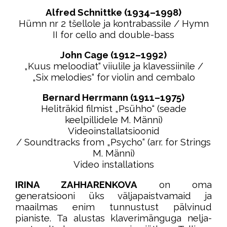
Alfred Schnittke (1934–1998)
Hümn nr 2 tšellole ja kontrabassile / Hymn
II for cello and double-bass
John Cage (1912–1992)
„Kuus meloodiat“ viiulile ja klavessiinile /
„Six melodies“ for violin and cembalo
Bernard Herrmann (1911–1975)
Heliträkid filmist „Psühho“ (seade
keelpillidele M. Männi)
Videoinstallatsioonid
/ Soundtracks from „Psycho“ (arr. for Strings
M. Männi)
Video installations
IRINA ZAHHARENKOVA
on oma
generatsiooni üks väljapaistvamaid ja
maailmas enim tunnustust pälvinud
pianiste. Ta alustas klaverimänguga nelja-