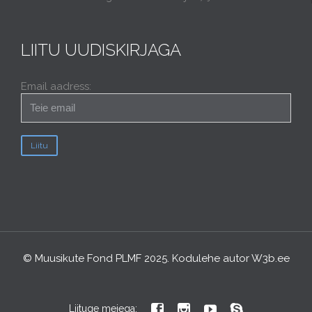
LIITU UUDISKIRJAGA
Email aadress:
© Muusikute Fond PLMF 2025. Kodulehe autor
W3b.ee




Liituge meiega: