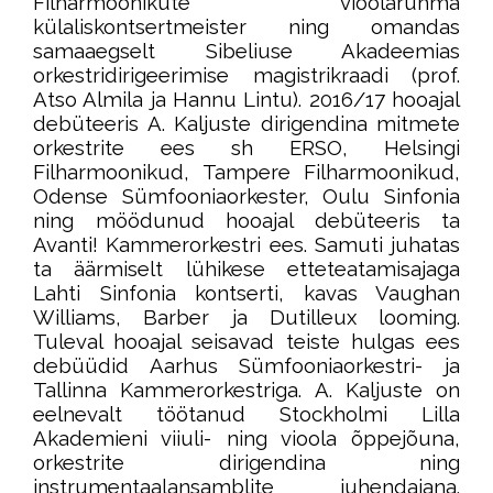
Filharmoonikute vioolarühma
külaliskontsertmeister ning omandas
samaaegselt Sibeliuse Akadeemias
orkestridirigeerimise magistrikraadi (prof.
Atso Almila ja Hannu Lintu). 2016/17 hooajal
debüteeris A. Kaljuste dirigendina mitmete
orkestrite ees sh ERSO, Helsingi
Filharmoonikud, Tampere Filharmoonikud,
Odense Sümfooniaorkester, Oulu Sinfonia
ning möödunud hooajal debüteeris ta
Avanti! Kammerorkestri ees. Samuti juhatas
ta äärmiselt lühikese etteteatamisajaga
Lahti Sinfonia kontserti, kavas Vaughan
Williams, Barber ja Dutilleux looming.
Tuleval hooajal seisavad teiste hulgas ees
debüüdid Aarhus Sümfooniaorkestri- ja
Tallinna Kammerorkestriga. A. Kaljuste on
eelnevalt töötanud Stockholmi Lilla
Akademieni viiuli- ning vioola õppejõuna,
orkestrite dirigendina ning
instrumentaalansamblite juhendajana.