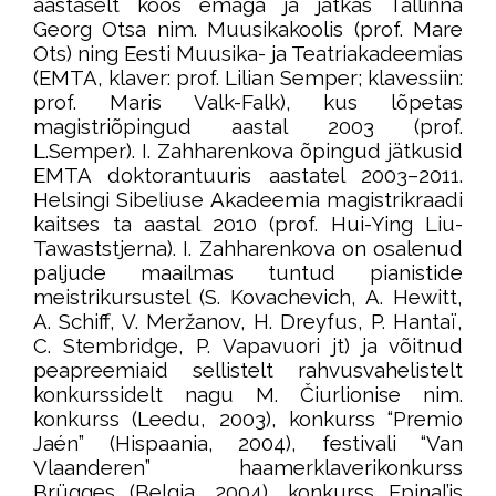
aastaselt koos emaga ja jätkas Tallinna
Georg Otsa nim. Muusikakoolis (prof. Mare
Ots) ning Eesti Muusika- ja Teatriakadeemias
(EMTA, klaver: prof. Lilian Semper; klavessiin:
prof. Maris Valk-Falk), kus lõpetas
magistriõpingud aastal 2003 (prof.
L.Semper). I. Zahharenkova õpingud jätkusid
EMTA doktorantuuris aastatel 2003–2011.
Helsingi Sibeliuse Akadeemia magistrikraadi
kaitses ta aastal 2010 (prof. Hui-Ying Liu-
Tawaststjerna). I. Zahharenkova on osalenud
paljude maailmas tuntud pianistide
meistrikursustel (S. Kovachevich, A. Hewitt,
A. Schiff, V. Meržanov, H. Dreyfus, P. Hantaï,
C. Stembridge, P. Vapavuori jt) ja võitnud
peapreemiaid sellistelt rahvusvahelistelt
konkurssidelt nagu M. Čiurlionise nim.
konkurss (Leedu, 2003), konkurss “Premio
Jaén” (Hispaania, 2004), festivali “Van
Vlaanderen” haamerklaverikonkurss
Brügges (Belgia, 2004), konkurss Epinal’is