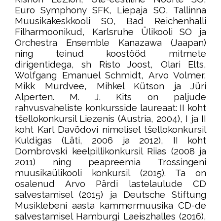
Euro Symphony SFK, Liepaja SO, Tallinna
Muusikakeskkooli SO, Bad Reichenhalli
Filharmoonikud, Karlsruhe Ülikooli SO ja
Orchestra Ensemble Kanazawa (Jaapan)
ning teinud koostööd mitmete
dirigentidega, sh Risto Joost, Olari Elts,
Wolfgang Emanuel Schmidt, Arvo Volmer,
Mikk Murdvee, Mihkel Kütson ja Jüri
Alperten. M. J. Kits on paljude
rahvusvaheliste konkursside laureaat: II koht
tšellokonkursil Liezenis (Austria, 2004), I ja II
koht Karl Davõdovi nimelisel tšellokonkursil
Kuldigas (Läti, 2006 ja 2012), II koht
Dombrovski keelpillikonkursil Riias (2008 ja
2011) ning peapreemia Trossingeni
muusikaülikooli konkursil (2015). Ta on
osalenud Arvo Pärdi lastelaulude CD
salvestamisel (2015) ja Deutsche Stiftung
Musiklebeni aasta kammermuusika CD-de
salvestamisel Hamburgi Laeiszhalles (2016),