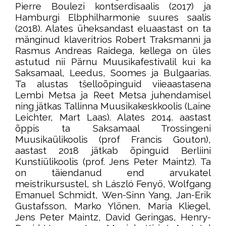
Pierre Boulezi kontserdisaalis (2017) ja
Hamburgi Elbphilharmonie suures saalis
(2018). Alates üheksandast eluaastast on ta
mänginud klaveritrios Robert Traksmanni ja
Rasmus Andreas Raidega, kellega on üles
astutud nii Pärnu Muusikafestivalil kui ka
Saksamaal, Leedus, Soomes ja Bulgaarias.
Ta alustas tšelloõpinguid viieaastasena
Lembi Metsa ja Reet Metsa juhendamisel
ning jätkas Tallinna Muusikakeskkoolis (Laine
Leichter, Mart Laas). Alates 2014. aastast
õppis ta Saksamaal Trossingeni
Muusikaülikoolis (prof Francis Gouton),
aastast 2018 jätkab õpinguid Berliini
Kunstiülikoolis (prof. Jens Peter Maintz). Ta
on täiendanud end arvukatel
meistrikursustel, sh László Fenyö, Wolfgang
Emanuel Schmidt, Wen-Sinn Yang, Jan-Erik
Gustafsson, Marko Ylönen, Maria Kliegel,
Jens Peter Maintz, David Geringas, Henry-