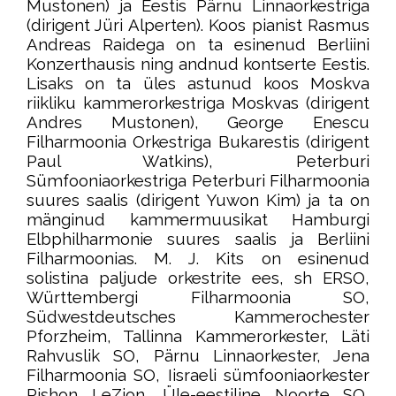
Mustonen) ja Eestis Pärnu Linnaorkestriga
(dirigent Jüri Alperten). Koos pianist Rasmus
Andreas Raidega on ta esinenud Berliini
Konzerthausis ning andnud kontserte Eestis.
Lisaks on ta üles astunud koos Moskva
riikliku kammerorkestriga Moskvas (dirigent
Andres Mustonen), George Enescu
Filharmoonia Orkestriga Bukarestis (dirigent
Paul Watkins), Peterburi
Sümfooniaorkestriga Peterburi Filharmoonia
suures saalis (dirigent Yuwon Kim) ja ta on
mänginud kammermuusikat Hamburgi
Elbphilharmonie suures saalis ja Berliini
Filharmoonias. M. J. Kits on esinenud
solistina paljude orkestrite ees, sh ERSO,
Württembergi Filharmoonia SO,
Südwestdeutsches Kammerochester
Pforzheim, Tallinna Kammerorkester, Läti
Rahvuslik SO, Pärnu Linnaorkester, Jena
Filharmoonia SO, Iisraeli sümfooniaorkester
Rishon LeZion, Üle-eestiline Noorte SO,