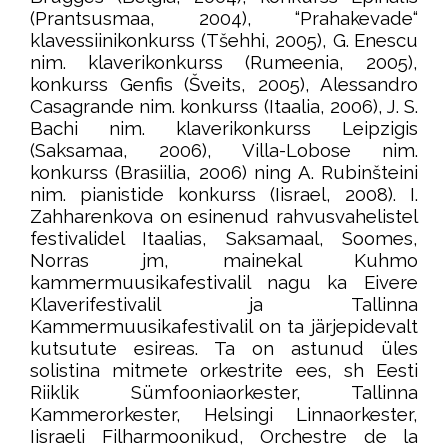
(Prantsusmaa, 2004), “Prahakevade“
klavessiinikonkurss (Tšehhi, 2005), G. Enescu
nim. klaverikonkurss (Rumeenia, 2005),
konkurss Genfis (Šveits, 2005), Alessandro
Casagrande nim. konkurss (Itaalia, 2006), J. S.
Bachi nim. klaverikonkurss Leipzigis
(Saksamaa, 2006), Villa-Lobose nim.
konkurss (Brasiilia, 2006) ning A. Rubinšteini
nim. pianistide konkurss (Iisrael, 2008). I.
Zahharenkova on esinenud rahvusvahelistel
festivalidel Itaalias, Saksamaal, Soomes,
Norras jm, mainekal Kuhmo
kammermuusikafestivalil nagu ka Eivere
Klaverifestivalil ja Tallinna
Kammermuusikafestivalil on ta järjepidevalt
kutsutute esireas. Ta on astunud üles
solistina mitmete orkestrite ees, sh Eesti
Riiklik Sümfooniaorkester, Tallinna
Kammerorkester, Helsingi Linnaorkester,
Iisraeli Filharmoonikud, Orchestre de la