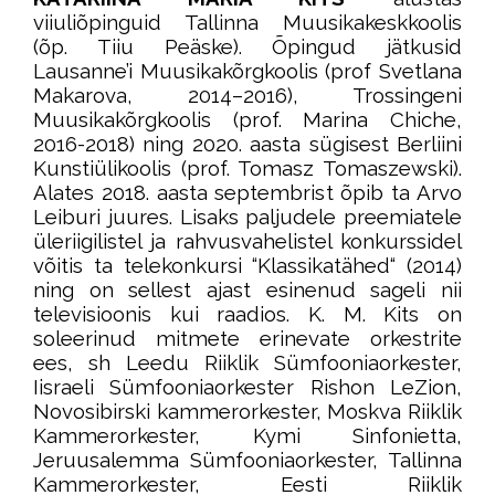
viiuliõpinguid Tallinna Muusikakeskkoolis
(õp. Tiiu Peäske). Õpingud jätkusid
Lausanne’i Muusikakõrgkoolis (prof Svetlana
Makarova, 2014–2016), Trossingeni
Muusikakõrgkoolis (prof. Marina Chiche,
2016-2018) ning 2020. aasta sügisest Berliini
Kunstiülikoolis (prof. Tomasz Tomaszewski).
Alates 2018. aasta septembrist õpib ta Arvo
Leiburi juures. Lisaks paljudele preemiatele
üleriigilistel ja rahvusvahelistel konkurssidel
võitis ta telekonkursi “Klassikatähed“ (2014)
ning on sellest ajast esinenud sageli nii
televisioonis kui raadios. K. M. Kits on
soleerinud mitmete erinevate orkestrite
ees, sh Leedu Riiklik Sümfooniaorkester,
Iisraeli Sümfooniaorkester Rishon LeZion,
Novosibirski kammerorkester, Moskva Riiklik
Kammerorkester, Kymi Sinfonietta,
Jeruusalemma Sümfooniaorkester, Tallinna
Kammerorkester, Eesti Riiklik