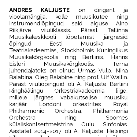
ANDRES KALJUSTE
on dirigent ja
vioolamängija, kelle muusikutee ning
instrumendiõpingud said alguse Aino
Riikjärve viiuliklassis. Pärast Tallinna
Muusikakeskkooli lõpetamist järgnesid
õpingud Eesti Muusika- ja
Teatriakadeemias, Stockholmis Kuninglikus
Muusikakõrgkoolis ning Berliinis, Hanns
Eisleri Muusikakõrgkoolis. Tema
juhendajateks on olnud Urmas Vulp, Nina
Balabina, Oleg Balabine ning prof. Ulf Wallin.
Pärast viiuliõpinguid oli A. Kaljuste Berliini
Ringhäälingu Orkestriakadeemia liige,
millele järgnes vabakutselise muusiku
karjäär Londoni orkestrites Royal
Philharmonic Orchestra, Philharmonia
Orchestra ning Soomes
külaliskontsertmeistrina Oulu Sinfonias.
Aastatel 2014–2017 oli A. Kaljuste Helsingi