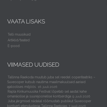
VAATA LISAKS
Telli muusikuid
Artiklid/teated
E-pood
VIIMASED UUDISED
Tallinna Raekoda muutub juba sel reedel ooperiteatriks –
Suveooper kutsub nautima maailmakuulsaid aariaid
ajaloolises miljöös.
16. juuli 2026
Rapla Kirikumuusika Festival lõpetab sel aastal kahe
omanäolise ja suurejoonelise kontserdiga
9. juuli 2026
Juba järgmisel nädalal rõõmustab publikut Suveooper
kontsert-etendustega Tallinna Raekojas
7. juuli 2026