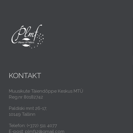
KONTAKT
Muusikute Täiendõppe Keskus MTÜ
Reg.nr 80182742
Paldiski mnt 26-17,
10149 Tallinn
Telefon: (+372) 511 4077
E-post: plmf12@gmail.com