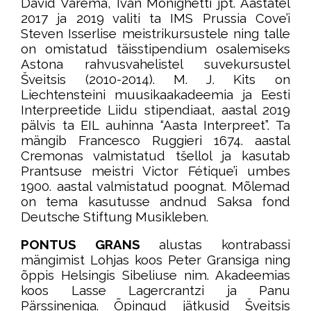
David Varema, Ivan Monighetti jpt. Aastatel
2017 ja 2019 valiti ta IMS Prussia Cove’i
Steven Isserlise meistrikursustele ning talle
on omistatud täisstipendium osalemiseks
Astona rahvusvahelistel suvekursustel
Šveitsis (2010-2014). M. J. Kits on
Liechtensteini muusikaakadeemia ja Eesti
Interpreetide Liidu stipendiaat, aastal 2019
pälvis ta EIL auhinna “Aasta Interpreet”. Ta
mängib Francesco Ruggieri 1674. aastal
Cremonas valmistatud tšellol ja kasutab
Prantsuse meistri Victor Fétique’i umbes
1900. aastal valmistatud poognat. Mõlemad
on tema kasutusse andnud Saksa fond
Deutsche Stiftung Musikleben.
PONTUS GRANS
alustas kontrabassi
mängimist Lohjas koos Peter Gransiga ning
õppis Helsingis Sibeliuse nim. Akadeemias
koos Lasse Lagercrantzi ja Panu
Pärssineniga. Õpingud jätkusid Šveitsis