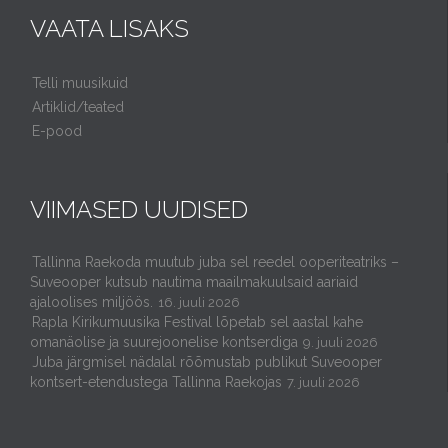
VAATA LISAKS
Telli muusikuid
Artiklid/teated
E-pood
VIIMASED UUDISED
Tallinna Raekoda muutub juba sel reedel ooperiteatriks –
Suveooper kutsub nautima maailmakuulsaid aariaid
ajaloolises miljöös.
16. juuli 2026
Rapla Kirikumuusika Festival lõpetab sel aastal kahe
omanäolise ja suurejoonelise kontserdiga
9. juuli 2026
Juba järgmisel nädalal rõõmustab publikut Suveooper
kontsert-etendustega Tallinna Raekojas
7. juuli 2026