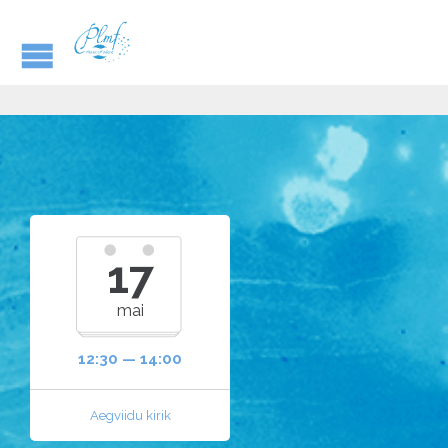
17
mai
12:30 — 14:00
Aegviidu kirik