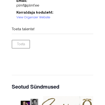
Email:
plmf@plmf.ee
Korraldaja koduleht:
View Organizer Website
Toeta talente!
Toeta
Seotud Sündmused