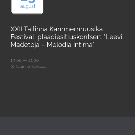
august
XXII Tallinna Kammermuusika
Festivali plaadiesitluskontsert "Leevi
Madetoja – Melodia Intima"
19:00 — 21:00
@
Tallinna Raekoda