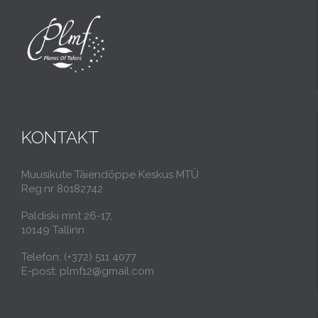
KONTAKT
Muusikute Täiendõppe Keskus MTÜ
Reg.nr 80182742
Paldiski mnt 26-17,
10149 Tallinn
Telefon: (+372) 511 4077
E-post: plmf12@gmail.com