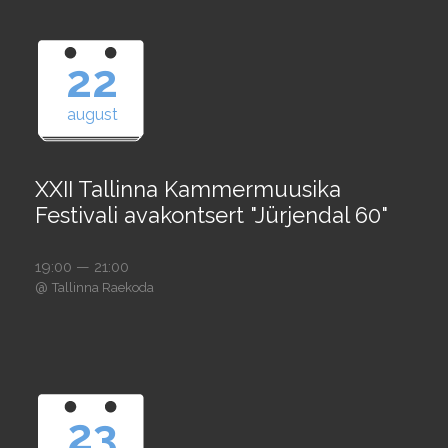
22
august
XXII Tallinna Kammermuusika
Festivali avakontsert "Jürjendal 60"
19:00 — 21:00
@
Tallinna Raekoda
23