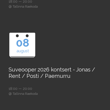
18:00 — 20:00
@
Tallinna Raekoda
08
august
Suveooper 2026 kontsert - Jonas /
Rent / Posti / Paemurru
18:00 — 20:00
@
Tallinna Raekoda