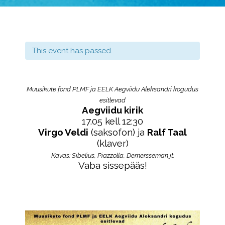
This event has passed.
Muusikute fond PLMF ja EELK Aegviidu Aleksandri kogudus
esitlevad
Aegviidu kirik
17.05 kell 12:30
Virgo Veldi
(saksofon) ja
Ralf Taal
(klaver)
Kavas:
Sibelius, Piazzolla, Demersseman jt.
Vaba sissepääs!